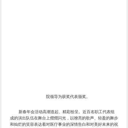
院领导为获奖代表颁奖。
新春年会活动高潮迭起、精彩纷呈。近百名职工代表组
成的演出队伍在舞台上熠熠闪光，以嘹亮的歌声、轻盈的舞步
和灿烂的笑容表达着对医疗事业的深情告白和对美好未来的祝