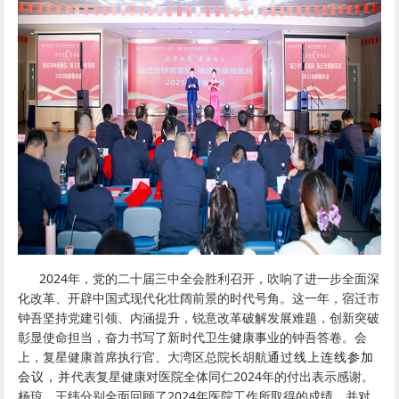
2024年，党的二十届三中全会胜利召开，吹响了进一步全面深
化改革、开辟中国式现代化壮阔前景的时代号角。这一年，宿迁市
钟吾坚持党建引领、内涵提升，锐意改革破解发展难题，创新突破
彰显使命担当，奋力书写了新时代卫生健康事业的钟吾答卷。会
上，复星健康首席执行官、大湾区总院长胡航
通过线上连线参加
会议，并
代表复星健康对医院全体同仁2024年的付出表示感谢。
杨琼、王纬分别全面回顾了2024年医院工作所取得的成绩，并对