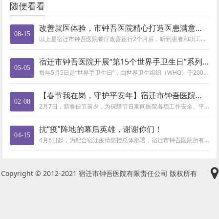
随便看看
改善就医体验，市钟吾医院精心打造医患满意餐厅
08-15
以上是宿迁市钟吾医院餐厅改善运行2个月后，听到患者和职工对餐厅的评价。升级改造后的餐厅，不仅温暖了大家的胃，更温暖了大家...
宿迁市钟吾医院开展“第15个世界手卫生日”系列宣传活动
05-05
每年5月5日是“世界手卫生日”，由世界卫生组织（WHO）于2009年倡议发起，旨在强调医疗护理过程中提高医护人员手部卫生...
【春节我在岗，守护平安年】宿迁市钟吾医院开展节前医疗安全大检
02-08
2月7日，新春佳节前夕，为保障节日期间医院各项工作安全、平稳、有序开展，宿迁市钟吾医院院长杨琼、副院长彭猛青带领相关科室...
抗“疫”阵地的幕后英雄，谢谢你们！
04-15
4月6日起，为配合宿迁疫情防控总体部署，宿迁市钟吾医院所有临床科室、职能科室重点岗位工作人员实行闭环管理。检验科作为疫情...
Copyright © 2012-2021 宿迁市钟吾医院有限责任公司 版权所有