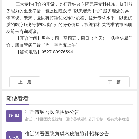
三大专科门诊的开设，是宿迁钟吾医院完善专科体系、提升服
务能力的重要举措，也是医院践行 “以患者为中心” 服务理念的具
体体现。未来，医院将持续优化诊疗流程、提升专科水平，以更优
质的医疗服务守护区域百姓的身心健康，欢迎有相关需求的市民朋
友前来咨询就诊。
【开诊时间】男科：周一至周五，周日（全天）；头痛头晕门
诊，脑血管病门诊（周一至周五上午）
【咨询电话】0527-80976594
上一篇
下一篇
随便看看
宿迁市钟吾医院招标公告
06-04
宿迁市钟吾医院现就如下医疗器械进行公开招标，现有关事项通知如下：一、招标项目名称及类别： 1、项目名称:神经内镜器械2、...
宿迁钟吾医院角膜内皮细胞计招标公告
07-30