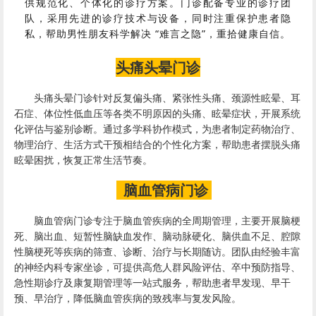
供规范化、个体化的诊疗方案。门诊配备专业的诊疗团
队，采用先进的诊疗技术与设备，同时注重保护患者隐
私，帮助男性朋友科学解决 “难言之隐”，重拾健康自信。
头痛头晕门诊
头痛头晕门诊针对反复偏头痛、紧张性头痛、颈源性眩晕、
耳
石症
、体位性低血压等各类不明原因的头痛、眩晕症状，开展系统
化评估与鉴别诊断。通过多学科协作模式，为患者制定药物治疗、
物理治疗、生活方式干预相结合的个性化方案，帮助患者摆脱头痛
眩晕困扰，恢复正常生活节奏。
脑血管病门诊
脑血管病门诊专注于脑血管疾病的全周期管理，主要开展脑梗
死、脑出血、短暂性脑缺血发作、脑动脉硬化、脑供血不足、
腔隙
性脑梗死
等疾病的筛查、诊断、治疗与长期随访。团队由经验丰富
的神经内科专家坐诊，可提供高危人群风险评估、卒中预防指导、
急性期诊疗及康复期管理等一站式服务，帮助患者早发现、早干
预、早治疗，降低脑血管疾病的致残率与复发风险。