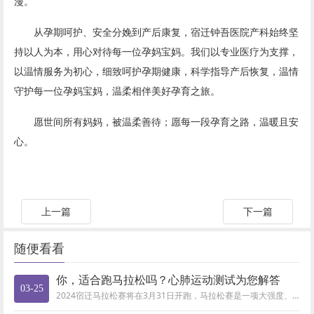
漫。
从孕期呵护、安全分娩到产后康复，宿迁钟吾医院产科始终坚
持以人为本，用心对待每一位孕妈宝妈。我们以专业医疗为支撑，
以温情服务为初心，细致呵护孕期健康，科学指导产后恢复，温情
守护每一位孕妈宝妈，温柔相伴美好孕育之旅。
愿世间所有妈妈，被温柔善待；愿每一段孕育之路，温暖且安
心。
上一篇
下一篇
随便看看
你，适合跑马拉松吗？心肺运动测试为您解答
03-25
2024宿迁马拉松赛将在3月31日开跑，马拉松赛是一项大强度、长距离、高风险的竞技运动项目，对参赛者身体状况有较高的要求...