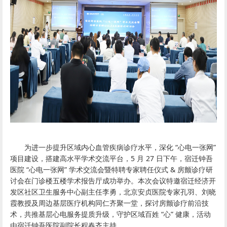
为进一步提升区域内心血管疾病诊疗水平，深化 “心电一张网”
项目建设，搭建高水平学术交流平台，5 月 27 日下午，宿迁钟吾
医院 “心电一张网” 学术交流会暨特聘专家聘任仪式 & 房颤诊疗研
讨会在门诊楼五楼学术报告厅成功举办。本次会议特邀宿迁
经济开
发区社区卫生服务中心副主任李勇，
北京安贞医院专家孔羽、
刘晓
霞教授
及周边基层医疗机构同仁齐聚一堂，探讨房颤诊疗前沿技
术，
共推基层心电服务提质升级，守护区域百姓 “心” 健康，活动
由宿迁钟吾医院副院长程春齐主持。