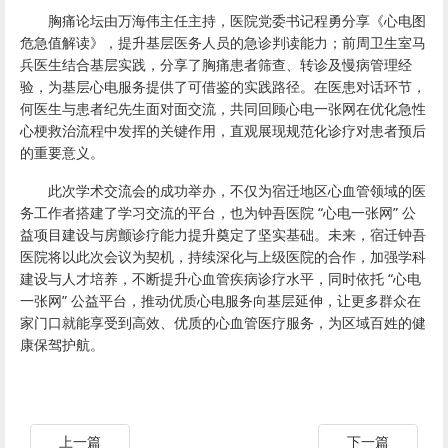
胸痛论坛由万海伟主任主持，医院党委书记程勇分享《心电图
危急值解读》，提升基层医务人员的急诊判读能力；前周卫生室马
兵医生结合基层实践，分享了胸痛患者筛查、转诊及慢病管理经
验，为基层心电服务提供了可借鉴的实践路径。
在医患对话环节，
何医生与患者纪先生面对面交流，共同回顾心电一张网在优化急性
心梗救治流程中发挥的关键作用，直观展现规范化诊疗对患者预后
的重要意义。
此次学术交流会的成功举办，不仅为宿迁地区心血管领域的医
务工作者搭建了学习交流的平台，也为钟吾医院 “心电一张网” 公
益项目建设与房颤诊疗能力提升奠定了坚实基础。未来，宿迁钟吾
医院将以此次会议为契机，持续深化与上级医院的合作，加强学科
建设与人才培养，不断提升心血管疾病诊疗水平，同时依托 “心电
一张网” 公益平台，推动优质心电服务向基层延伸，让更多群众在
家门口就能享受到高效、优质的心血管医疗服务，为区域百姓的健
康保驾护航。
上一篇
下一篇