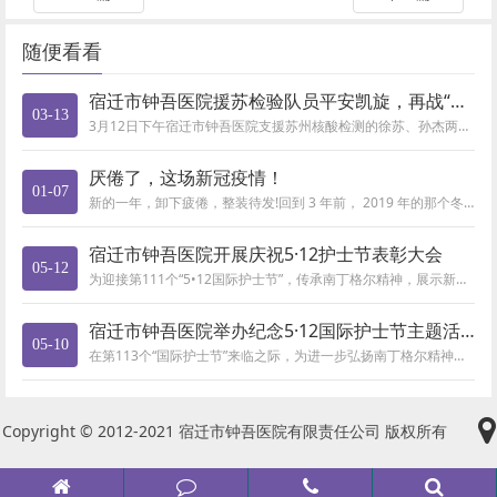
随便看看
宿迁市钟吾医院援苏检验队员平安凯旋，再战“疫”线
03-13
3月12日下午宿迁市钟吾医院支援苏州核酸检测的徐苏、孙杰两名检验人员圆满完成战疫任务平安凯旋！ 在医院会议室，宿迁...
厌倦了，这场新冠疫情！
01-07
新的一年，卸下疲倦，整装待发!回到 3 年前， 2019 年的那个冬天，新冠疫情爆发之初，人们对这个病毒的最大情绪无疑是...
宿迁市钟吾医院开展庆祝5·12护士节表彰大会
05-12
为迎接第111个“5•12国际护士节”，传承南丁格尔精神，展示新时期护理人员“团结、拼搏、积极、快乐”的精神风貌，增强医...
宿迁市钟吾医院举办纪念5·12国际护士节主题活动
05-10
在第113个“国际护士节”来临之际，为进一步弘扬南丁格尔精神，展示护理队伍的精神风貌，5月8日下午，宿迁市钟吾医院举办纪...
Copyright © 2012-2021 宿迁市钟吾医院有限责任公司 版权所有