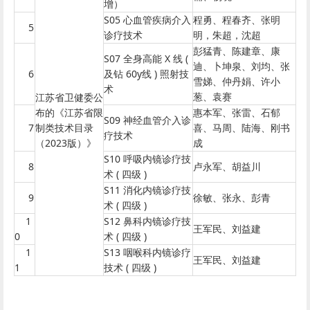
增）
S05 心血管疾病介入
程勇、程春齐、张明
5
诊疗技术
明，朱超，沈超
彭猛青、陈建章、康
S07 全身高能 X 线 (
迪、卜坤泉、刘均、张
6
及钻 60y线 ) 照射技
雪娣、仲丹娟、许小
术
葱、袁赛
江苏省卫健委公
布的《江苏省限
惠本军、张雷、石郁
S09 神经血管介入诊
7
制类技术目录
喜、马周、陆海、刚书
疗技术
（2023版）》
成
S10 呼吸内镜诊疗技
8
卢永军、胡益川
术 ( 四级 )
S11 消化内镜诊疗技
9
徐敏、张永、彭青
术 ( 四级 )
1
S12 鼻科内镜诊疗技
王军民、刘益建
0
术 ( 四级 )
1
S13 咽喉科内镜诊疗
王军民、刘益建
1
技术 ( 四级 )