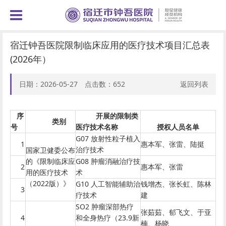
宿迁钟吾医院限制临床应用的医疗技术项目汇总表
(2026年）
日期：2026-05-27 点击数：
652
返回列表
序
开展的限制类
类别
号
医疗技术名称
授权人员名单
G07 放射性粒子植入
1
惠本军、张雷、陆挺
治疗技术
国家卫健委公布
的《限制临床应
G08 肿瘤消融治疗技
2
惠本军、张雷
用的医疗技术
术
（2022版）》
G10 人工智能辅助治
钱增杰、张长虹、陈林
3
疗技术
建
SO2 肿瘤深部热疗
张茹茹、郁飞文、于亚
4
和全身热疗（23.9新
楠、杨晓