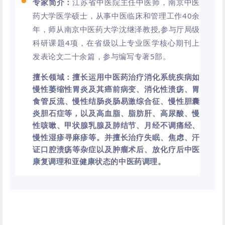
专家简介：
江苏省中医院主任中医师，南京中医
药大学医学硕士，从事中医临床和管理工作40余
年，师从南京中医药大学沈继泽教授,参与厅局级
科研课题4项，在省级以上专业医学核心期刊上
发表论文二十余篇，参与编写专著5部。
擅长领域：
擅长运用中医药治疗消化系统疾病如
慢性萎缩性胃炎及其癌前病变、消化性溃疡、
胃
食管反流
、慢性结肠炎肠易激综合征、慢性胆囊
炎胆石症等，以及高血脂、脂肪肝、高尿酸、慢
性咳嗽、甲状腺乳腺及肺结节、月经不调痛经、
慢性湿疹
寻麻疹
等。并擅长治疗失眠、焦虑、汗
证口腔溃疡等杂症以及肿瘤术后、放化疗后中医
康复调理和亚健康状态的中医药调理。