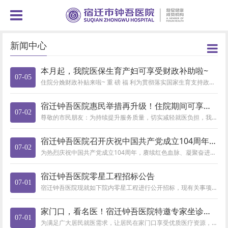
新闻中心
本月起，我院医保生育产妇可享受财政补助啦~
07-05
住院分娩财政补贴来啦~ 重 磅 福 利为贯彻落实国家生育支持政策，切实降低人民群众生育成本，根据江苏省医疗保障局...
宿迁钟吾医院惠民举措再升级！住院期间可享一次免费停车服务！
07-02
尊敬的市民朋友：为持续提升服务质量，切实减轻就医负担，我院自2025年7月1日起，在实行日间免费停车（6:00-18:0...
宿迁钟吾医院召开庆祝中国共产党成立104周年党员大会
07-02
为热烈庆祝中国共产党成立104周年，赓续红色血脉、凝聚奋进力量，7月1日下午，宿迁钟吾医院隆重召开庆祝中国共产党成立10...
宿迁钟吾医院零星工程招标公告
07-01
宿迁钟吾医院现就如下院内零星工程进行公开招标，现有关事项通知如下：一、招标项目名称及类别： 1、项目名称: 卫生间改造、...
家门口，看名医！宿迁钟吾医院特邀专家坐诊时间表（7月7日-7月13日）
07-01
为满足广大居民就医需求，让居民在家门口享受优质医疗资源，市钟吾医院定期邀请省内外知名专家来院坐诊，有需要的市民朋友可通过...