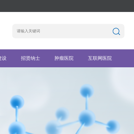
建设
招贤纳士
肿瘤医院
互联网医院
园地
工作