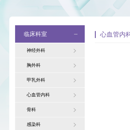
发展历程
和谐医患
医院荣誉
科教信息
临床科室
心血管内
爱老敬老
神经外科
胸外科
院务公开意见栏
甲乳外科
心血管内科
骨科
感染科