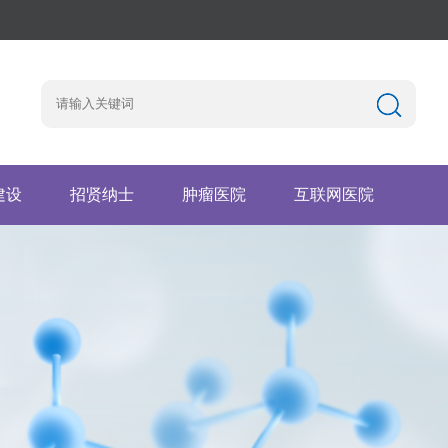
建设
招贤纳士
肿瘤医院
互联网医院
园地
工作