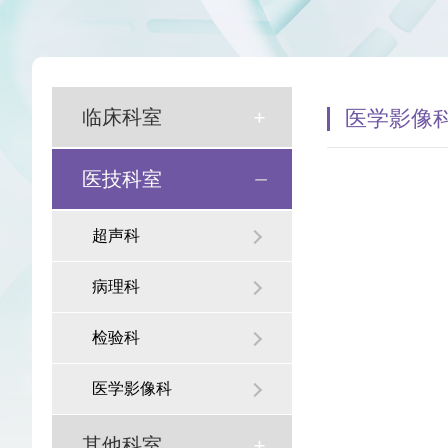
发展历程
和谐医患
医院荣誉
科教信息
临床科室
医学影像
爱老敬老
医技科室
院务公开意见栏
超声科
病理科
检验科
医学影像科
其他科室