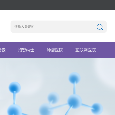
建设
招贤纳士
肿瘤医院
互联网医院
园地
工作