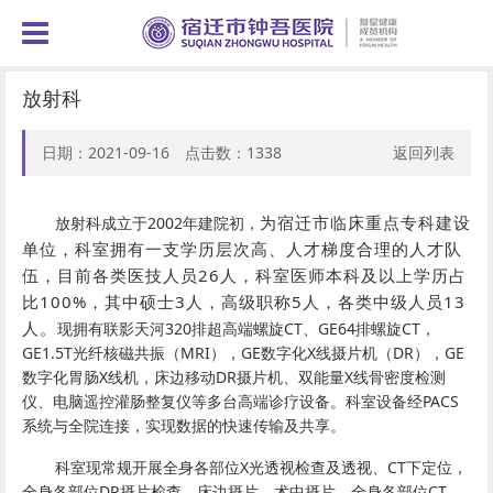
放射科
日期：2021-09-16 点击数：
1338
返回列表
为宿迁市临床重点专科建设
放射科成立于2002年建院初，
单位，科室拥有一支学历层次高、人才梯度合理的人才队
伍，目前各类医技人员26人，科室医师本科及以上学历占
比100%，其中硕士3人，高级职称5人，各类中级人员13
人。
现拥有联影天河320排超高端螺旋CT、GE64排螺旋CT，
GE1.5T光纤核磁共振（MRI），GE数字化X线摄片机（DR），GE
数字化胃肠X线机，床边移动DR摄片机、双能量X线骨密度检测
仪、电脑遥控灌肠整复仪等多台高端诊疗设备。科室设备经PACS
系统与全院连接，实现数据的快速传输及共享。
科室现常规开展全身各部位X光透视检查及透视、CT下定位，
全身各部位DR摄片检查、床边摄片、术中摄片，全身各部位CT、