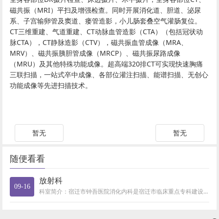
磁共振（MRI）平扫及增强检查。同时开展消化道、胆道、泌尿
系、子宫输卵管及窦道、瘘管造影，小儿肠套叠空气灌肠复位。
CT三维重建、气道重建、CT动脉血管造影（CTA）（包括冠状动
脉CTA），CT静脉造影（CTV），磁共振血管成像（MRA、
MRV）、磁共振胰胆管成像（MRCP）、磁共振尿路成像
（MRU）及其他特殊功能成像。超高端320排CT可实现快速胸痛
三联扫描，一站式卒中成像、各部位灌注扫描、能谱扫描、无创心
功能成像等先进扫描技术。
暂无
暂无
随便看看
放射科
09-16
科室简介：宿迁市钟吾医院消化内科是宿迁市临床重点专科建设单位，下设消化内科门诊、消化内科病房、消化内镜中心；病房核定床位...